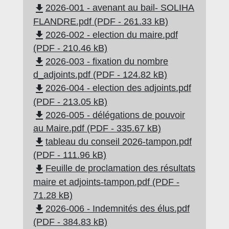
file_download
2026-001 - avenant au bail- SOLIHA
FLANDRE.pdf (PDF - 261.33 kB)
file_download
2026-002 - election du maire.pdf
(PDF - 210.46 kB)
file_download
2026-003 - fixation du nombre
d_adjoints.pdf (PDF - 124.82 kB)
file_download
2026-004 - election des adjoints.pdf
(PDF - 213.05 kB)
file_download
2026-005 - délégations de pouvoir
au Maire.pdf (PDF - 335.67 kB)
file_download
tableau du conseil 2026-tampon.pdf
(PDF - 111.96 kB)
file_download
Feuille de proclamation des résultats
maire et adjoints-tampon.pdf (PDF -
71.28 kB)
file_download
2026-006 - Indemnités des élus.pdf
(PDF - 384.83 kB)