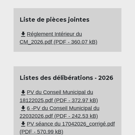
Liste de pièces jointes
file_download
Réglement Intérieur du
CM_2026.pdf (PDF - 360.07 kB)
Listes des délibérations - 2026
file_download
PV du Conseil Municipal du
18122025.pdf (PDF - 372.97 kB)
file_download
6 -PV du Conseil Municipal du
22032026.pdf (PDF - 242.53 kB)
file_download
PV séance du 17042026_corrigé.pdf
(PDF - 570.99 kB)