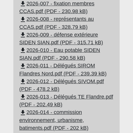
file_download
2026-007 - fixation membres
CCAS.pdf (PDF - 230.98 kB)
file_download
2026-008 - représentants au
CCAS.pdf (PDF - 328.79 kB)
file_download
2026-009 - défense extérieure
SIDEN SIAN.pdf (PDF - 315.71 kB)
file_download
2026-010 - Eau potable SIDEN
SIAN.pdf (PDF - 290.58 kB)
file_download
2026-011 - Délégués SIROM
Flandres Nord.pdf (PDF - 239.39 kB)
file_download
2026-012 - Délégués SIVOM.pdf
(PDF - 478.2 kB)
file_download
2026-013 - Délégués TE Flandre.pdf
(PDF - 202.49 kB)
file_download
2026-014 - commission
environnement, urbanisme,
batiments.pdf (PDF - 202 kB)