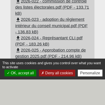
file_download
2026-022 - commission de contrôle
des listes électorales.pdf (PDF - 133.71
kB)
file_download
2026-023 - adoption du règlement
intérieur du conseil municipal.pdf (PDF
- 136.83 kB)
file_download
2026-024 - Représantant CLI.pdf
(PDF - 183.26 kB)
file_download
2026-025 - Approbation compte de
gestion 2025.pdf (PDF - 214.96 kB)
file_download
2026-026 - Approbation CFU
This site uses cookies and gives you control over what you want
to activate
2025.pdf (PDF - 187.33 kB)
OK, accept all
Deny all cookies
Personalize
file_download
2026-027 - affectation des
résultats.pdf (PDF - 179.22 kB)
file_download
2026-028 - subvention 2026
CCAS.pdf (PDF - 134.68 kB)
file_download
2026-029 - Subventions assosd