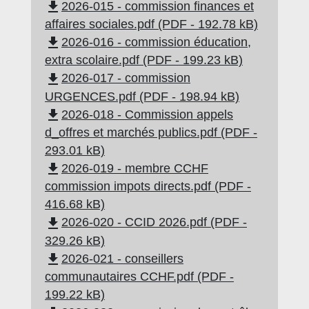
file_download
2026-015 - commission finances et
affaires sociales.pdf (PDF - 192.78 kB)
file_download
2026-016 - commission éducation,
extra scolaire.pdf (PDF - 199.23 kB)
file_download
2026-017 - commission
URGENCES.pdf (PDF - 198.94 kB)
file_download
2026-018 - Commission appels
d_offres et marchés publics.pdf (PDF -
293.01 kB)
file_download
2026-019 - membre CCHF
commission impots directs.pdf (PDF -
416.68 kB)
file_download
2026-020 - CCID 2026.pdf (PDF -
329.26 kB)
file_download
2026-021 - conseillers
communautaires CCHF.pdf (PDF -
199.22 kB)