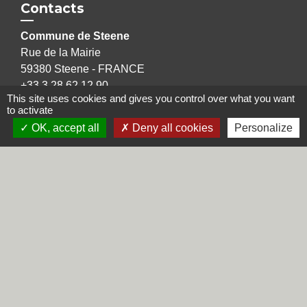
Contacts
Commune de Steene
Rue de la Mairie
59380 Steene - FRANCE
+33 3 28 62 12 90
This site uses cookies and gives you control over what you want
to activate
OK, accept all
Deny all cookies
Personalize
Liens
Région Hauts-de-France
Département du Nord
CCHF
Préfecture du Nord
Mentions légales
-
Politique de confidentialité
-