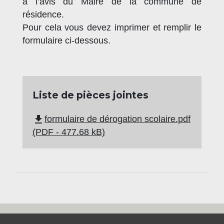
à l’avis du Maire de la commune de
résidence.
Pour cela vous devez imprimer et remplir le
formulaire ci-dessous.
Liste de pièces jointes
file_download
formulaire de dérogation scolaire.pdf
(PDF - 477.68 kB)