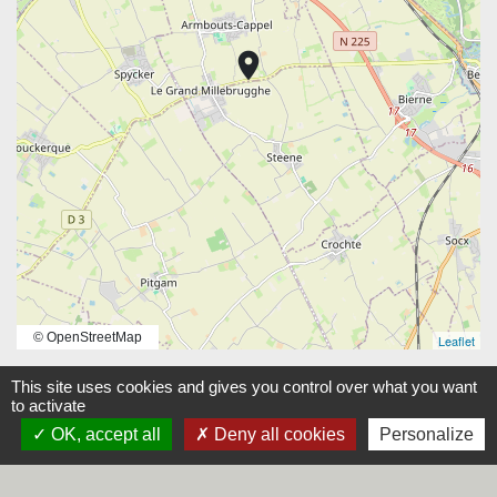
location_on
© OpenStreetMap
Leaflet
This site uses cookies and gives you control over what you want
to activate
OK, accept all
Deny all cookies
Personalize
Contacts