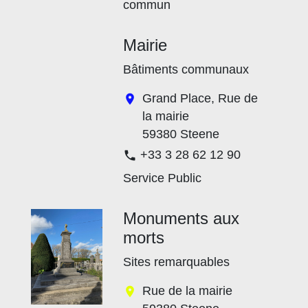
commun
Mairie
Bâtiments communaux
Grand Place, Rue de
location_on
la mairie
59380 Steene
+33 3 28 62 12 90
phone
Service Public
Monuments aux
morts
Sites remarquables
Rue de la mairie
location_on