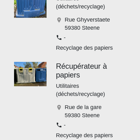
(déchets/recyclage)
Rue Ghyverstaete
location_on
59380 Steene
-
phone
Recyclage des papiers
Récupérateur à
papiers
Utilitaires
(déchets/recyclage)
Rue de la gare
location_on
59380 Steene
-
phone
Recyclage des papiers