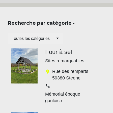
Recherche par catégorie -
Toutes les catégories
Four à sel
Sites remarquables
Rue des remparts
location_on
59380 Steene
-
phone
Mémorial époque
gauloise