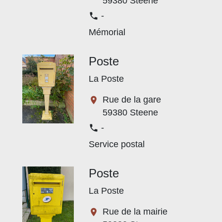
59380 Steene
-
phone
Mémorial
Poste
La Poste
Rue de la gare
location_on
59380 Steene
-
phone
Service postal
Poste
La Poste
Rue de la mairie
location_on