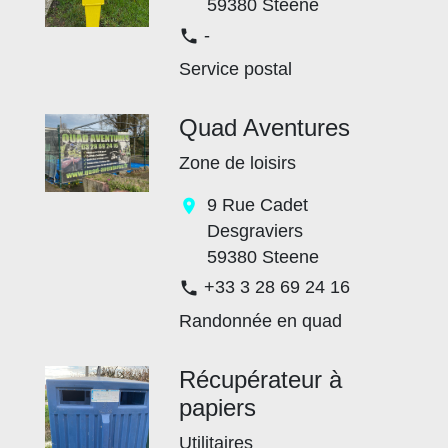
59380 Steene
-
phone
Service postal
Quad Aventures
Zone de loisirs
9 Rue Cadet
location_on
Desgraviers
59380 Steene
+33 3 28 69 24 16
phone
Randonnée en quad
Récupérateur à
papiers
Utilitaires