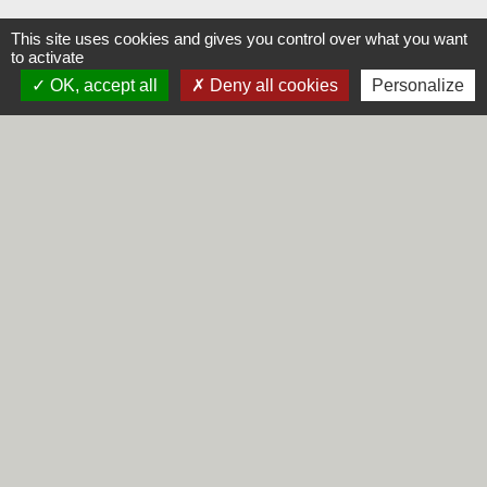
This site uses cookies and gives you control over what you want
to activate
OK, accept all
Deny all cookies
Personalize
Contacts
Commune de Steene
Rue de la Mairie
59380 Steene - FRANCE
+33 3 28 62 12 90
Liens
Région Hauts-de-France
Département du Nord