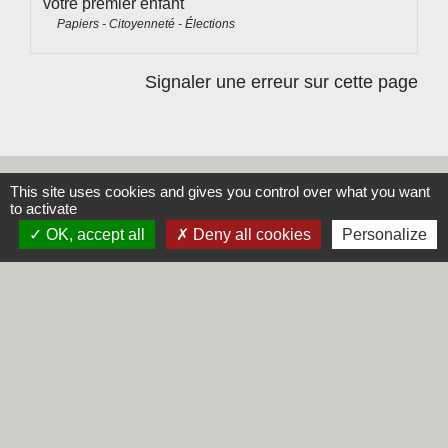
votre premier enfant
Papiers - Citoyenneté - Élections
Signaler une erreur sur cette page
This site uses cookies and gives you control over what you want
Contacts
to activate
OK, accept all
Deny all cookies
Personalize
Commune de Steene
Rue de la Mairie
59380 Steene - FRANCE
+33 3 28 62 12 90
Liens