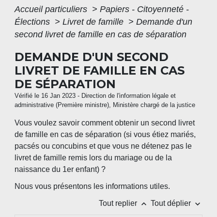
Accueil particuliers
>
Papiers - Citoyenneté -
Élections
>
Livret de famille
>
Demande d'un
second livret de famille en cas de séparation
DEMANDE D'UN SECOND
LIVRET DE FAMILLE EN CAS
DE SÉPARATION
Vérifié le 16 Jan 2023 - Direction de l'information légale et
administrative (Première ministre), Ministère chargé de la justice
Vous voulez savoir comment obtenir un second livret
de famille en cas de séparation (si vous étiez mariés,
pacsés ou concubins et que vous ne détenez pas le
livret de famille remis lors du mariage ou de la
naissance du 1
er
enfant) ?
Nous vous présentons les informations utiles.
keyboard_arrow_up
keyboard_arrow_down
Tout replier
Tout déplier