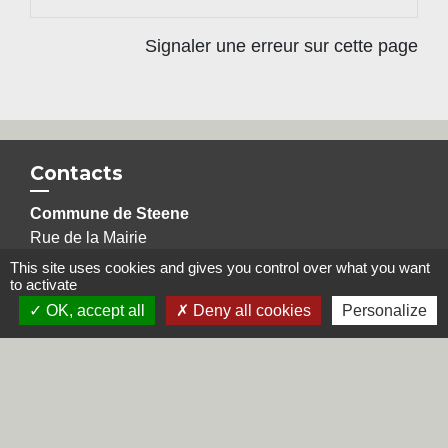
Signaler une erreur sur cette page
Contacts
Commune de Steene
Rue de la Mairie
59380 Steene - FRANCE
This site uses cookies and gives you control over what you want
to activate
+33 3 28 62 12 90
OK, accept all
Deny all cookies
Personalize
Liens
Région Hauts-de-France