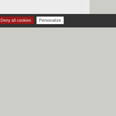
Deny all cookies
Personalize
Signaler une erreur sur cette page
Liens
Région Hauts-de-France
Département du Nord
CCHF
Préfecture du Nord