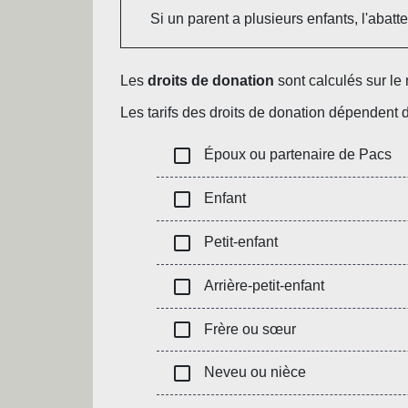
Si un parent a plusieurs enfants, l'abat
Les
droits de donation
sont calculés sur le
Les tarifs des droits de donation dépendent
check_box_outline_blank
Époux ou partenaire de Pacs
check_box_outline_blank
Enfant
check_box_outline_blank
Petit-enfant
check_box_outline_blank
Arrière-petit-enfant
check_box_outline_blank
Frère ou sœur
check_box_outline_blank
Neveu ou nièce