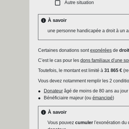
check_box_outline_blank
Autre situation
À savoir
info
une personne handicapée a droit à un 
Certaines donations sont
exonérées
de
droi
C'est le cas pour les
dons familiaux d'une s
Toutefois, le montant est limité à
31 865 €
(re
Vous devez notamment remplir les 2 conditio
Donateur
âgé de moins de 80 ans au jour 
Bénéficiaire majeur (ou
émancipé
)
À savoir
info
Vous pouvez
cumuler
l'exonération du 