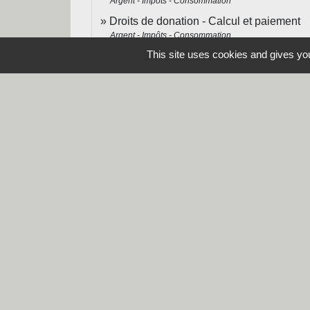
Argent - Impôts - Consommation
Droits de donation - Calcul et paiement
Argent - Impôts - Consommation
This site uses cookies and gives you
Contacts
Commune de Steene
Rue de la Mairie
59380 Steene - FRANCE
+33 3 28 62 12 90