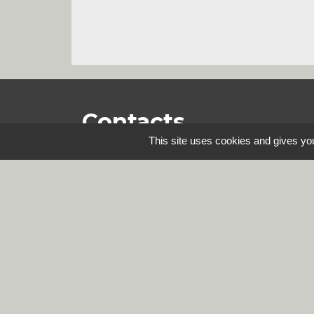
Contacts
This site uses cookies and gives you
Commune de Steene
Rue de la Mairie
59380 Steene - FRANCE
+33 3 28 62 12 90
Mentions légales
-
Politique de confidenti