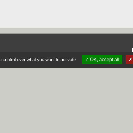
 control over what you want to activate
OK, accept all
alité
-
Accessibilité
-
Plan du site
-
Gestion des cookie