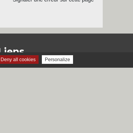
Liens
Deny all cookies
Personalize
Région Hauts-de-France
Département du Nord
CCHF
Préfecture du Nord
s