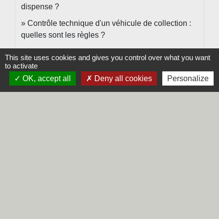
dispense ?
Contrôle technique d'un véhicule de collection :
quelles sont les règles ?
This site uses cookies and gives you control over what you want
to activate
Et aussi
OK, accept all
Deny all cookies
Personalize
Vendre ou donner son véhicule
Transports - Mobilité
Carte grise : immatriculer un véhicule d'occasion
Transports - Mobilité
Contrôle technique d'une voiture particulière
Transports - Mobilité
Contrôle technique d'un véhicule utilitaire
(camionnette)
Transports - Mobilité
Contrôle technique d'un camping-car (3,5 tonnes
maximum)