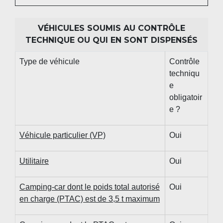
VÉHICULES SOUMIS AU CONTRÔLE
TECHNIQUE OU QUI EN SONT DISPENSÉS
Type de véhicule
Contrôle
techniqu
e
obligatoir
e ?
Véhicule particulier (VP)
Oui
Utilitaire
Oui
Camping-car dont le poids total autorisé
Oui
en charge (PTAC) est de 3,5 t maximum