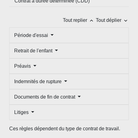
Contrat à durée déterminée (CDD)
keyboard_arrow_up
keyboard_arrow_down
Tout replier
Tout déplier
Période d'essai
Retrait de l'enfant
Préavis
Indemnités de rupture
Documents de fin de contrat
Litiges
Ces règles dépendent du type de contrat de travail.