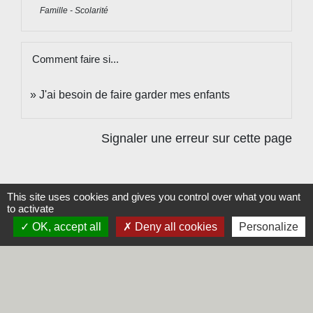
Famille - Scolarité
Comment faire si...
J'ai besoin de faire garder mes enfants
Signaler une erreur sur cette page
This site uses cookies and gives you control over what you want
to activate
Contacts
OK, accept all
Deny all cookies
Personalize
Commune de Steene
Rue de la Mairie
59380 Steene - FRANCE
+33 3 28 62 12 90