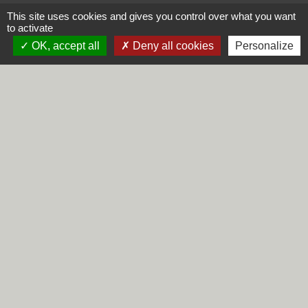
This site uses cookies and gives you control over what you want
Commune de Steene
to activate
Rue de la Mairie
OK, accept all
Deny all cookies
Personalize
59380 Steene - FRANCE
+33 3 28 62 12 90
Liens
Région Hauts-de-France
Département du Nord
CCHF
Préfecture du Nord
Mentions légales
-
Politique de confidentialité
-
Accessibilité
-
Plan du site
-
Gestion des cookies