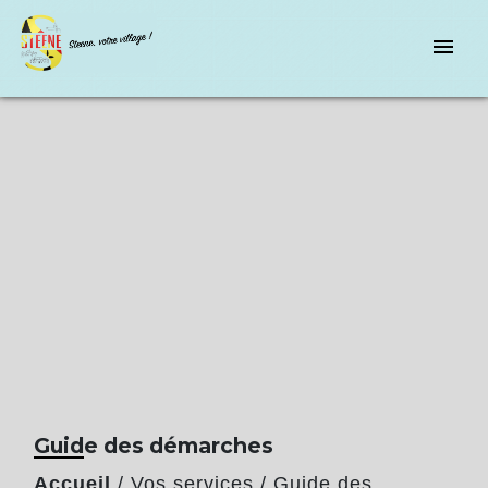
menu
Guide des démarches
Accueil
/
Vos services
/
Guide des