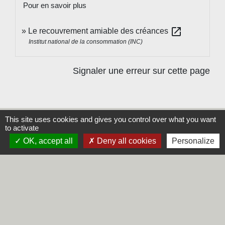
Pour en savoir plus
open_in_new
Le recouvrement amiable des créances
Institut national de la consommation (INC)
Signaler une erreur sur cette page
This site uses cookies and gives you control over what you want
to activate
Contacts
OK, accept all
Deny all cookies
Personalize
Commune de Steene
Rue de la Mairie
59380 Steene - FRANCE
+33 3 28 62 12 90