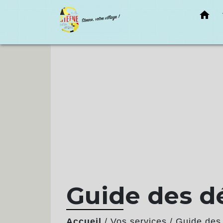
home
Guide des 
Accueil
/
Vos services
/
Guide des