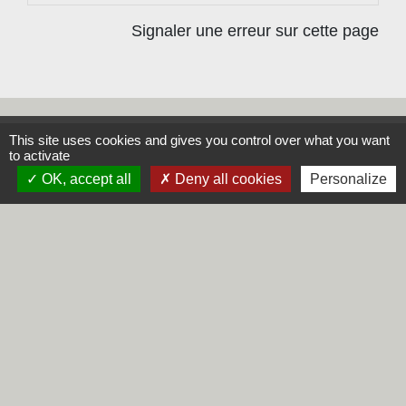
Signaler une erreur sur cette page
This site uses cookies and gives you control over what you want
Contacts
to activate
OK, accept all
Deny all cookies
Personalize
Commune de Steene
Rue de la Mairie
59380 Steene - FRANCE
+33 3 28 62 12 90
Liens
Région Hauts-de-France