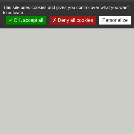
This site uses cookies and gives you control over what you want
Commune de Steene
to activate
Rue de la Mairie
OK, accept all
Deny all cookies
Personalize
59380 Steene - FRANCE
+33 3 28 62 12 90
Liens
Région Hauts-de-France
Département du Nord
CCHF
Préfecture du Nord
Mentions légales
-
Politique de confidentialité
-
Accessibilité
-
Plan du site
-
Gestion des cookies