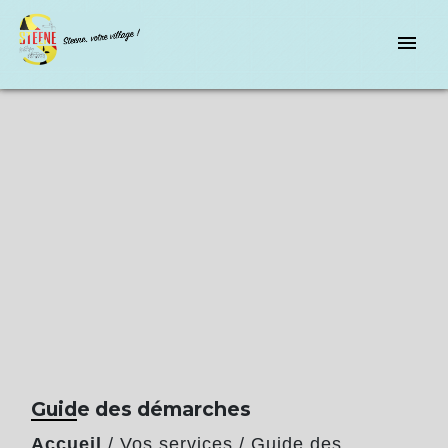
menu
Guide des démarches
Accueil
/
Vos services
/
Guide des