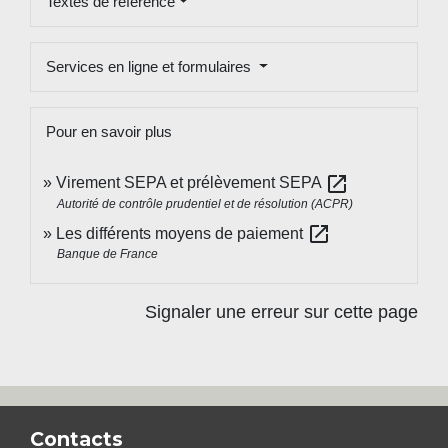
Textes de référence
Services en ligne et formulaires
Pour en savoir plus
open_in_new
Virement SEPA et prélèvement SEPA
Autorité de contrôle prudentiel et de résolution (ACPR)
open_in_new
Les différents moyens de paiement
Banque de France
Signaler une erreur sur cette page
Contacts