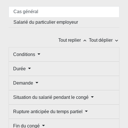
Cas général
Salarié du particulier employeur
keyboard_arrow_up
keyboard_arrow_down
Tout replier
Tout déplier
Conditions
Durée
Demande
Situation du salarié pendant le congé
Rupture anticipée du temps partiel
Fin du congé