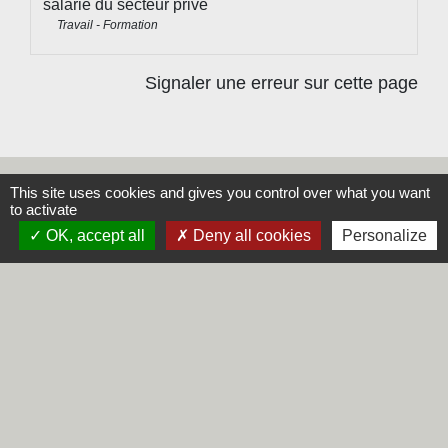
salarié du secteur privé
Travail - Formation
Signaler une erreur sur cette page
This site uses cookies and gives you control over what you want
Contacts
to activate
OK, accept all
Deny all cookies
Personalize
Commune de Steene
Rue de la Mairie
59380 Steene - FRANCE
+33 3 28 62 12 90
Liens