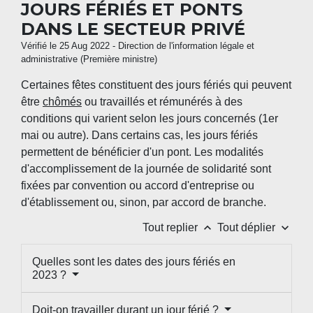
JOURS FÉRIÉS ET PONTS
DANS LE SECTEUR PRIVÉ
Vérifié le 25 Aug 2022 - Direction de l'information légale et
administrative (Première ministre)
Certaines fêtes constituent des jours fériés qui peuvent
être
chômés
ou travaillés et rémunérés à des
conditions qui varient selon les jours concernés (1
er
mai ou autre). Dans certains cas, les jours fériés
permettent de bénéficier d'un pont. Les modalités
d'accomplissement de la journée de solidarité sont
fixées par convention ou accord d'entreprise ou
d'établissement ou, sinon, par accord de branche.
keyboard_arrow_up
keyboard_arrow_down
Tout replier
Tout déplier
Quelles sont les dates des jours fériés en
2023 ?
Doit-on travailler durant un jour férié ?