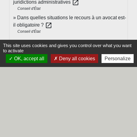
open_in_new
juridictions administratives
Conseil d'État
Dans quelles situations le recours à un avocat est-
open_in_new
il obligatoire ?
Conseil d'État
This site uses cookies and gives you control over what you want
Signaler une erreur sur cette page
to activate
OK, accept all
Deny all cookies
Personalize
Contacts
Commune de Steene
Rue de la Mairie
59380 Steene - FRANCE
+33 3 28 62 12 90