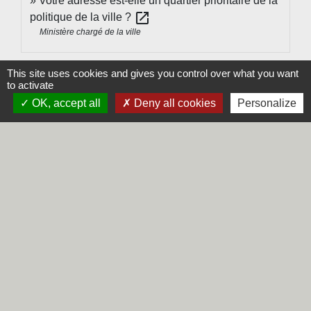
Votre adresse est-elle un quartier prioritaire de la
open_in_new
politique de la ville ?
Ministère chargé de la ville
Signaler une erreur sur cette page
This site uses cookies and gives you control over what you want
to activate
OK, accept all
Deny all cookies
Personalize
Contacts
Commune de Steene
Rue de la Mairie
59380 Steene - FRANCE
+33 3 28 62 12 90