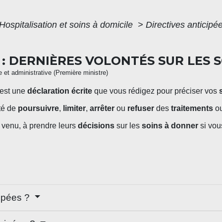
Hospitalisation et soins à domicile
>
Directives anticipé
 : DERNIÈRES VOLONTÉS SUR LES S
le et administrative (Première ministre)
'est une
déclaration écrite
que vous rédigez pour préciser vos
té de
poursuivre
,
limiter
,
arrêter
ou
refuser
des
traitements
o
 venu, à prendre leurs
décisions
sur les
soins à donner
si vou
cipées ?