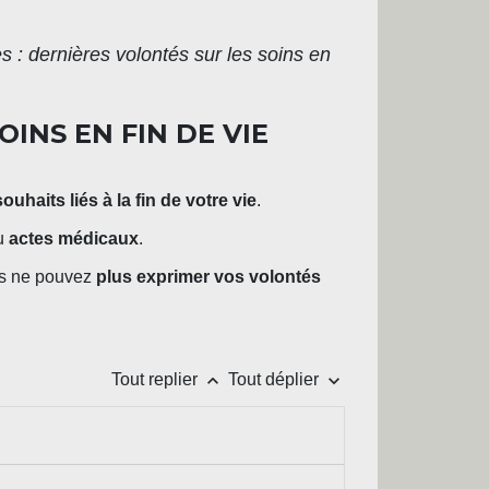
es : dernières volontés sur les soins en
OINS EN FIN DE VIE
souhaits liés à la fin de votre vie
.
u
actes médicaux
.
s ne pouvez
plus exprimer vos volontés
keyboard_arrow_up
keyboard_arrow_down
Tout replier
Tout déplier