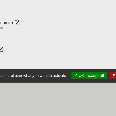
open_in_new
tonomie)
SA)
_in_new
 control over what you want to activate
OK, accept all