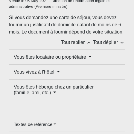
Vérifié le 03 May 2021 - Direction de l'information légale et
administrative (Première ministre)
Si vous demandez une carte de séjour, vous devez
fournir un justificatif de domicile datant de moins de 6
mois. Le document à fournir dépend de votre situation.
keyboard_arrow_up
keyboard_arrow_down
Tout replier
Tout déplier
Vous êtes locataire ou propriétaire
Vous vivez à l'hôtel
Vous êtes hébergé chez un particulier
(famille, ami, etc.)
Textes de référence