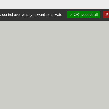
 control over what you want to activate
OK, accept all
alité
-
Accessibilité
-
Plan du site
-
Gestion des cookie