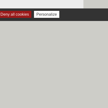
Deny all cookies
Personalize
Liens
Région Hauts-de-France
Département du Nord
CCHF
Préfecture du Nord
s