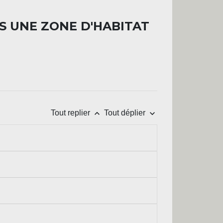
S UNE ZONE D'HABITAT
keyboard_arrow_up
keyboard_arrow_down
Tout replier
Tout déplier