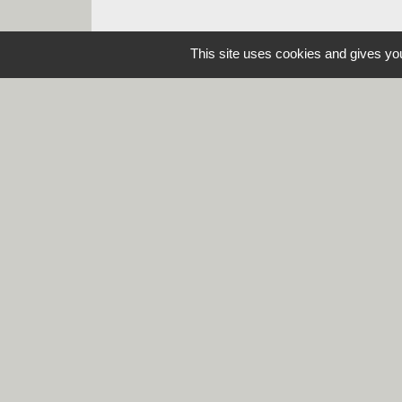
This site uses cookies and gives you
Contacts
Commune de Steene
Rue de la Mairie
59380 Steene - FRANCE
+33 3 28 62 12 90
Mentions légales
-
Politique de confidenti