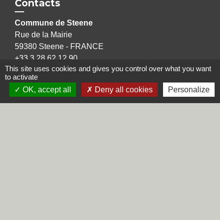
Contacts
Commune de Steene
Rue de la Mairie
59380 Steene - FRANCE
+33 3 28 62 12 90
This site uses cookies and gives you control over what you want
to activate
OK, accept all
Deny all cookies
Personalize
Liens
Région Hauts-de-France
Département du Nord
CCHF
Préfecture du Nord
Mentions légales
-
Politique de confidentialité
-