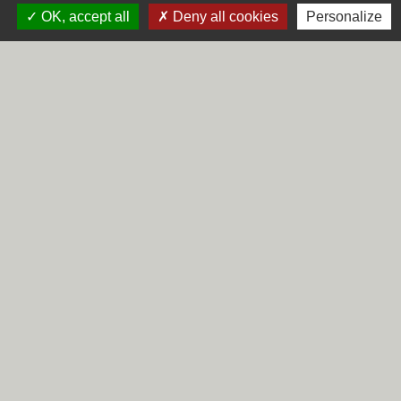
OK, accept all
Deny all cookies
Personalize
Contacts
Commune de Steene
Rue de la Mairie
59380 Steene - FRANCE
+33 3 28 62 12 90
Liens
Région Hauts-de-France
Département du Nord
CCHF
Préfecture du Nord