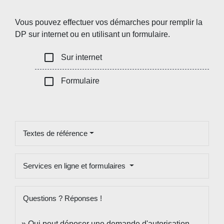
Vous pouvez effectuer vos démarches pour remplir la
DP sur internet ou en utilisant un formulaire.
check_box_outline_blank
Sur internet
check_box_outline_blank
Formulaire
Textes de référence
Services en ligne et formulaires
Questions ? Réponses !
Qui peut déposer une demande d'autorisation