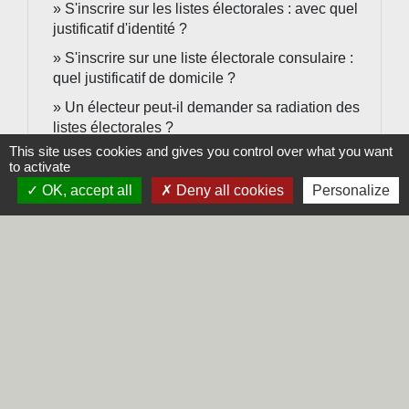
S'inscrire sur les listes électorales : avec quel
justificatif d'identité ?
S'inscrire sur une liste électorale consulaire :
quel justificatif de domicile ?
Un électeur peut-il demander sa radiation des
listes électorales ?
This site uses cookies and gives you control over what you want
Une personne détenue en prison a-t-elle le
to activate
droit de voter ?
OK, accept all
Deny all cookies
Personalize
Vote d'un Français installé à l'étranger
Vote par procuration
Signaler une erreur sur cette page
Contacts