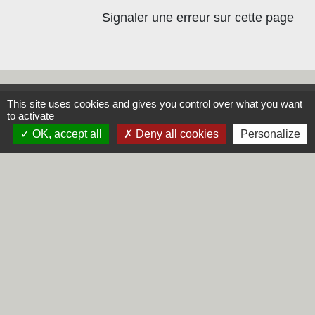
Signaler une erreur sur cette page
This site uses cookies and gives you control over what you want
Contacts
to activate
OK, accept all
Deny all cookies
Personalize
Commune de Steene
Rue de la Mairie
59380 Steene - FRANCE
+33 3 28 62 12 90
Liens
Région Hauts-de-France