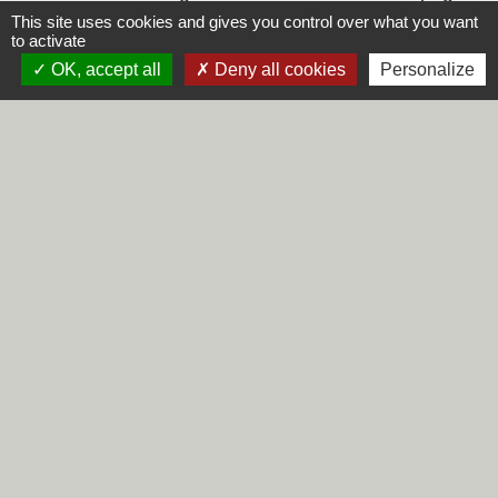
This site uses cookies and gives you control over what you want
to activate
OK, accept all
Deny all cookies
Personalize
Contacts
Commune de Steene
Rue de la Mairie
59380 Steene - FRANCE
+33 3 28 62 12 90
Liens
Région Hauts-de-France
Département du Nord
CCHF