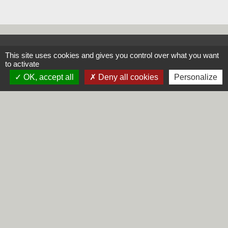
Contacts
This site uses cookies and gives you control over what you want
to activate
Commune de Steene
OK, accept all
Deny all cookies
Personalize
Rue de la Mairie
59380 Steene - FRANCE
+33 3 28 62 12 90
Liens
Région Hauts-de-France
Département du Nord
CCHF
Préfecture du Nord