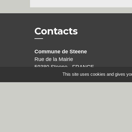
Contacts
Commune de Steene
Rue de la Mairie
59380 Steene - FRANCE
This site uses cookies and gives you
+33 3 28 62 12 90
Mentions légales
-
Politique de confidenti