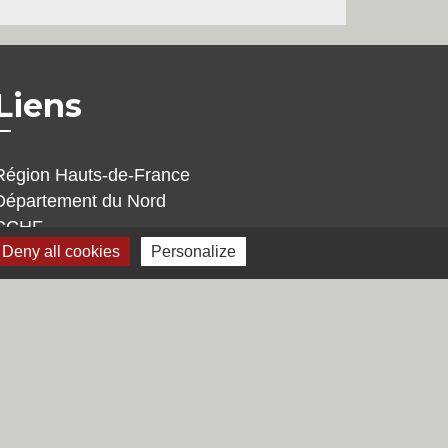
Liens
Région Hauts-de-France
Département du Nord
CCHF
Deny all cookies
Personalize
Préfecture du Nord
s