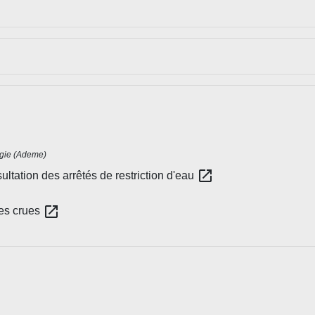
rgie (Ademe)
open_in_new
ultation des arrêtés de restriction d'eau
open_in_new
des crues