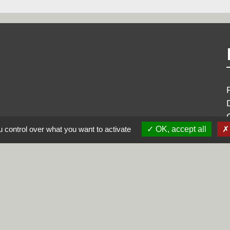
 control over what you want to activate
OK, accept all
alité
-
Accessibilité
-
Plan du site
-
Gestion des cookie
Site créé en partenariat avec Réseau des Communes