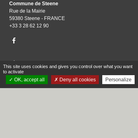
Commune de Steene
Rue de la Mairie
59380 Steene - FRANCE
+33 3 28 62 12 90
Liens
This site uses cookies and gives you control over what you want
to activate
Région Hauts-de-France
OK, accept all
Deny all cookies
Personalize
Département du Nord
CCHF
Préfecture du Nord
Mentions légales
-
Politique de confidentialité
-
Accessibilité
-
Plan du site
-
Gestion des cookies