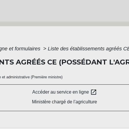
igne et formulaires
>
Liste des établissements agréés CE
ENTS AGRÉÉS CE (POSSÉDANT L'AG
le et administrative (Première ministre)
open_in_new
Accéder au service en ligne
Ministère chargé de l'agriculture