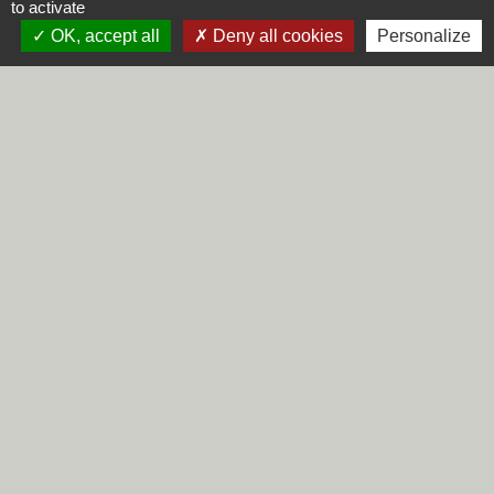
to activate
OK, accept all
Deny all cookies
Personalize
Arrêt maladie : démarches à effectuer pour le
salarié
Travail - Formation
Arrêt maladie : indemnités journalières versées au
salarié
Travail - Formation
Signaler une erreur sur cette page
Contacts
Commune de Steene
Rue de la Mairie
59380 Steene - FRANCE