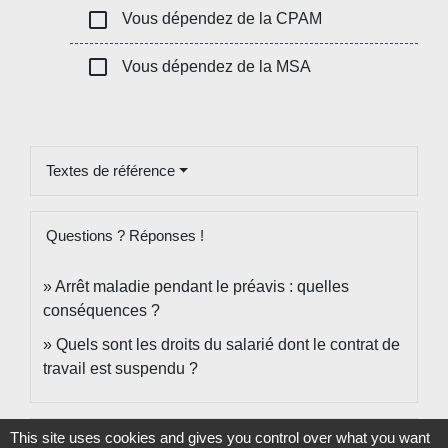
check_box_outline_blank
Vous dépendez de la CPAM
check_box_outline_blank
Vous dépendez de la MSA
Textes de référence
Questions ? Réponses !
Arrêt maladie pendant le préavis : quelles
conséquences ?
Quels sont les droits du salarié dont le contrat de
travail est suspendu ?
This site uses cookies and gives you control over what you want
Et aussi