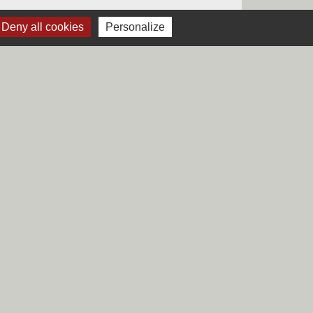
Deny all cookies
Personalize
Liens
Région Hauts-de-France
Département du Nord
CCHF
Préfecture du Nord
s