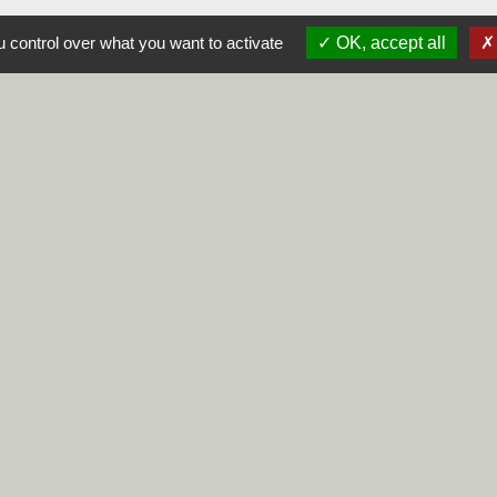
 control over what you want to activate
OK, accept all
alité
-
Accessibilité
-
Plan du site
-
Gestion des cookie
Site créé en partenariat avec Réseau des Communes