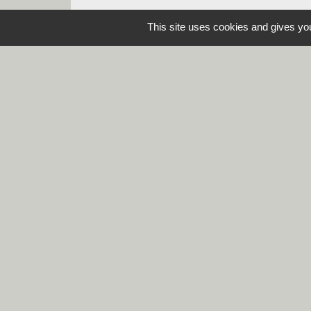
This site uses cookies and gives you
Contacts
Commune de Steene
Rue de la Mairie
59380 Steene - FRANCE
+33 3 28 62 12 90
Mentions légales
-
Politique de confidenti