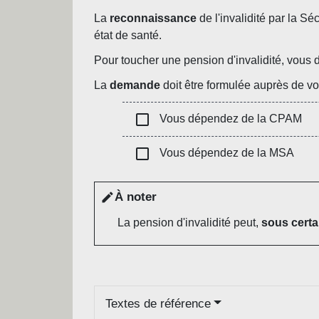
La
reconnaissance
de l'invalidité par la S
état de santé.
Pour toucher une pension d'invalidité, vous 
La
demande
doit être formulée auprès de v
check_box_outline_blank
Vous dépendez de la CPAM
check_box_outline_blank
Vous dépendez de la MSA
À noter
edit
La pension d'invalidité peut,
sous certa
Textes de référence