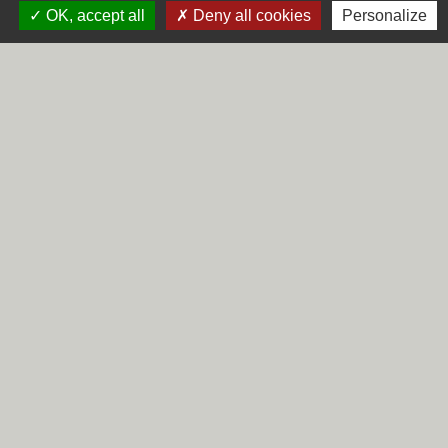
capacité de gain (c'est-à-dire votre aptitude à
OK, accept all
Deny all cookies
Personalize
obtenir un revenu).
Textes de référence
Questions ? Réponses !
Qu'est-ce que l'invalidité au sens de la sécurité
sociale ?
Pension d'invalidité : quelles conséquences si
votre état de santé évolue ?
Peut-on cumuler la pension d'invalidité avec
d'autres revenus ?