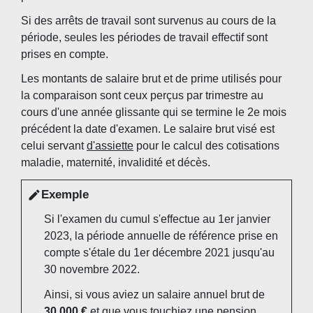
Si des arrêts de travail sont survenus au cours de la
période, seules les périodes de travail effectif sont
prises en compte.
Les montants de salaire brut et de prime utilisés pour
la comparaison sont ceux perçus par trimestre au
cours d'une année glissante qui se termine le 2
e
mois
précédent la date d'examen. Le salaire brut visé est
celui servant
d'assiette
pour le calcul des cotisations
maladie, maternité, invalidité et décès.
Exemple
edit
Si l'examen du cumul s'effectue au 1
er
janvier
2023, la période annuelle de référence prise en
compte s'étale du 1
er
décembre 2021 jusqu'au
30 novembre 2022.
Ainsi, si vous aviez un salaire annuel brut de
30 000 €
et que vous touchiez une pension