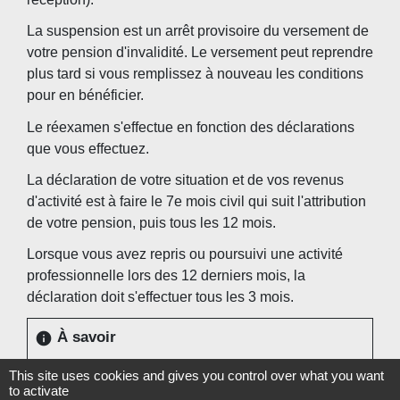
La suspension est un arrêt provisoire du versement de
votre pension d'invalidité. Le versement peut reprendre
plus tard si vous remplissez à nouveau les conditions
pour en bénéficier.
Le réexamen s'effectue en fonction des déclarations
que vous effectuez.
La déclaration de votre situation et de vos revenus
d'activité est à faire le 7
e
mois civil qui suit l'attribution
de votre pension, puis tous les 12 mois.
Lorsque vous avez repris ou poursuivi une activité
professionnelle lors des 12 derniers mois, la
déclaration doit s'effectuer tous les 3 mois.
À savoir
info
la CPAM ou la MSA peuvent, à tout moment,
This site uses cookies and gives you control over what you want
mettre en place une expertise médicale sur votre
to activate