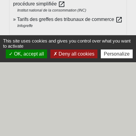
open_in_new
procédure simplifiée
Institut national de la consommation (INC)
open_in_new
Tarifs des greffes des tribunaux de commerce
Infogreffe
This site uses cookies and gives you control over what you want
Signaler une erreur sur cette page
to activate
OK, accept all
Deny all cookies
Personalize
Contacts
Commune de Steene
Rue de la Mairie
59380 Steene - FRANCE
+33 3 28 62 12 90