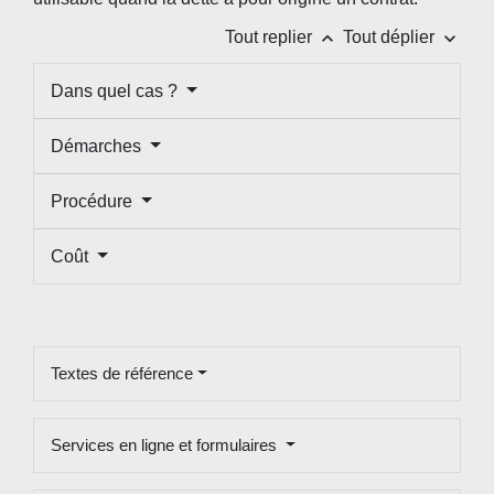
keyboard_arrow_up
keyboard_arrow_down
Tout replier
Tout déplier
Dans quel cas ?
Démarches
Procédure
Coût
Textes de référence
Services en ligne et formulaires