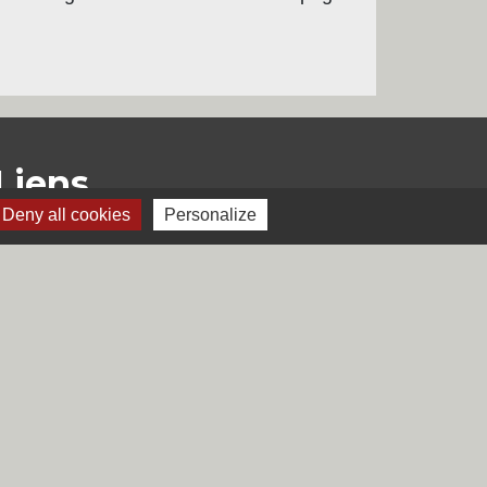
Liens
Deny all cookies
Personalize
Région Hauts-de-France
Département du Nord
CCHF
Préfecture du Nord
s