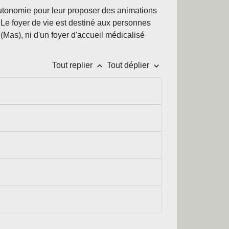
autonomie pour leur proposer des animations
 Le foyer de vie est destiné aux personnes
 (Mas), ni d'un foyer d'accueil médicalisé
keyboard_arrow_up
keyboard_arrow_down
Tout replier
Tout déplier