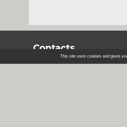
Contacts
This site uses cookies and gives you
Commune de Steene
Rue de la Mairie
59380 Steene - FRANCE
+33 3 28 62 12 90
Mentions légales
-
Politique de confidenti