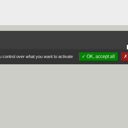
 control over what you want to activate
OK, accept all
alité
-
Accessibilité
-
Plan du site
-
Gestion des cookie