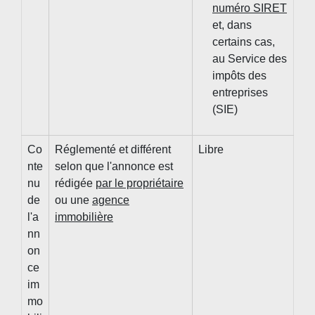
numéro SIRET
et, dans
certains cas,
au Service des
impôts des
entreprises
(SIE)
Co
Réglementé et différent
Libre
nte
selon que l'annonce est
nu
rédigée
par le propriétaire
de
ou une
agence
l'a
immobilière
nn
on
ce
im
mo