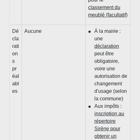
classement du
meublé (facultatif)
Dé
Aucune
À la mairie :
cla
une
rati
déclaration
on
peut être
s
obligatoire,
pr
voire une
éal
autorisation de
abl
changement
es
d'usage (selon
la commune)
Aux impôts :
inscription au
répertoire
Sirène pour
obtenir un