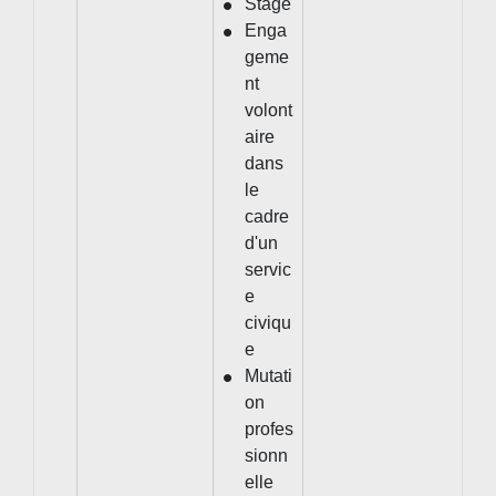
Stage
Enga
geme
nt
volont
aire
dans
le
cadre
d'un
servic
e
civiqu
e
Mutati
on
profes
sionn
elle