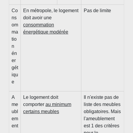
Co
En métropole, le logement
Pas de limite
ns
doit avoir une
om
consommation
ma
énergétique modérée
tio
n
én
er
gét
iqu
e
A
Le logement doit
Il n'existe pas de
me
comporter
au minimum
liste des meubles
ubl
certains meubles
obligatoires. Mais
em
l'ameublement
ent
est 1 des critères
pour le