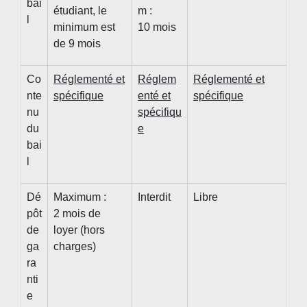
bai
étudiant, le
m :
l
minimum est
10 mois
de 9 mois
Co
Réglementé et
Réglem
Réglementé et
nte
spécifique
enté et
spécifique
nu
spécifiqu
du
e
bai
l
Dé
Maximum :
Interdit
Libre
pôt
2 mois de
de
loyer (hors
ga
charges)
ra
nti
e