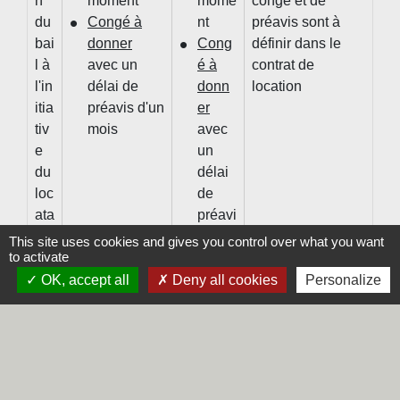
n
moment
mome
congé et de
du
Congé à
nt
préavis sont à
bai
donner
Cong
définir dans le
l à
avec un
é à
contrat de
l'in
délai de
donn
location
itia
préavis d'un
er
tiv
mois
avec
e
un
du
délai
loc
de
ata
préavi
ire
s d'un
This site uses cookies and gives you control over what you want
to activate
mois
OK, accept all
Deny all cookies
Personalize
Fi
À
À
Les règles de
n
l'échéance
l'éché
congé et de
du
du bail et
ance
préavis sont à
bai
pour 1 des
du
définir dans le
l à
motifs
bail.
contrat de