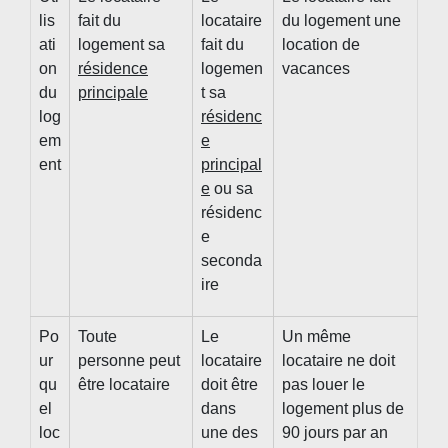
lis
fait du
locataire
du logement une
ati
logement sa
fait du
location de
on
résidence
logemen
vacances
du
principale
t sa
log
résidenc
em
e
ent
principal
e
ou sa
résidenc
e
seconda
ire
Po
Toute
Le
Un même
ur
personne peut
locataire
locataire ne doit
qu
être locataire
doit être
pas louer le
el
dans
logement plus de
loc
une des
90 jours par an