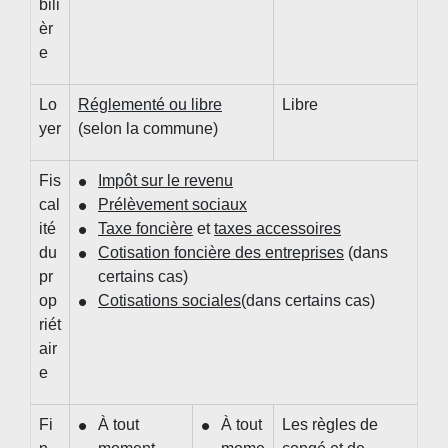
bili
èr
e
Lo
Réglementé ou libre
Libre
yer
(selon la commune)
Fis
Impôt sur le revenu
cal
Prélèvement sociaux
ité
Taxe foncière
et
taxes accessoires
du
Cotisation foncière des entreprises
(dans
pr
certains cas)
op
Cotisations sociales
(dans certains cas)
riét
air
e
Fi
À tout
À tout
Les règles de