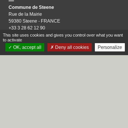
Commune de Steene
Rue de la Mairie
59380 Steene - FRANCE
+33 3 28 62 12 90
This site uses cookies and gives you control over what you want
to activate
OK, accept all
Deny all cookies
Personalize
Liens
Région Hauts-de-France
Département du Nord
CCHF
Préfecture du Nord
Mentions légales
-
Politique de confidentialité
-
Accessibilité
-
Plan du site
-
Gestion des cookies