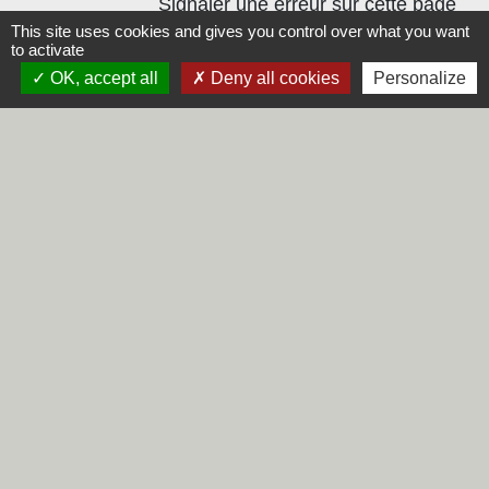
Signaler une erreur sur cette page
This site uses cookies and gives you control over what you want
to activate
OK, accept all
Deny all cookies
Personalize
Contacts
Commune de Steene
Rue de la Mairie
59380 Steene - FRANCE
+33 3 28 62 12 90
Liens
Région Hauts-de-France
Département du Nord