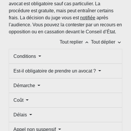
avocat est obligatoire sauf cas particulier. La
procédure est gratuite, mais peut entraîner certains
frais. La décision du juge vous est
notifiée
après
l'audience. Vous pouvez la contester par un recours en
opposition ou en cassation devant le Conseil d’État.
keyboard_arrow_up
keyboard_arrow_down
Tout replier
Tout déplier
Conditions
Est-il obligatoire de prendre un avocat ?
Démarche
Coût
Délais
Appel non suspensif