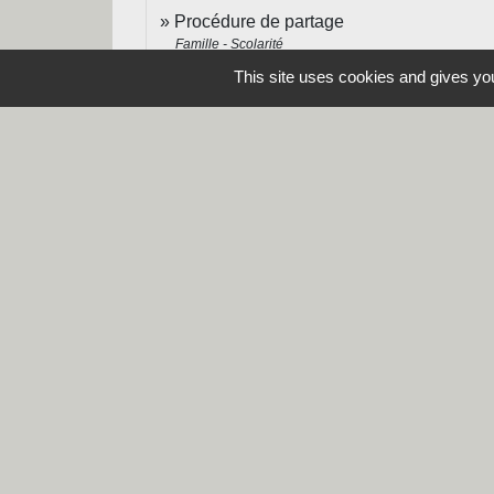
Procédure de partage
Famille - Scolarité
This site uses cookies and gives you
Contacts
Commune de Steene
Rue de la Mairie
59380 Steene - FRANCE
+33 3 28 62 12 90