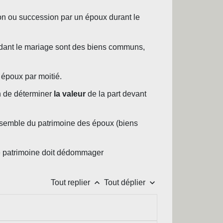
on ou succession par un époux durant le
ndant le mariage sont des biens communs,
 époux par moitié.
n de déterminer
la valeur
de la part devant
'ensemble du patrimoine des époux (biens
 de patrimoine doit dédommager
keyboard_arrow_up
keyboard_arrow_down
Tout replier
Tout déplier