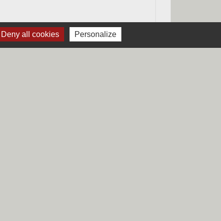
Deny all cookies
Personalize
Signaler une erreur sur cette page
Liens
Région Hauts-de-France
Département du Nord
CCHF
Préfecture du Nord