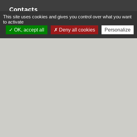
Contacts
This site uses cookies and gives you control over what you want
Commune de Steene
to activate
Rue de la Mairie
OK, accept all
Deny all cookies
Personalize
59380 Steene - FRANCE
+33 3 28 62 12 90
Liens
Région Hauts-de-France
Département du Nord
CCHF
Préfecture du Nord
Mentions légales
-
Politique de confidentialité
-