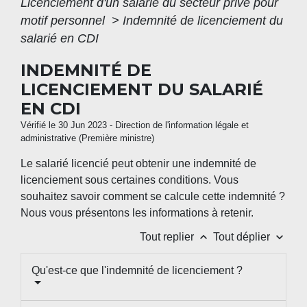
Licenciement d'un salarié du secteur privé pour
motif personnel
>
Indemnité de licenciement du
salarié en CDI
INDEMNITÉ DE
LICENCIEMENT DU SALARIÉ
EN CDI
Vérifié le 30 Jun 2023 - Direction de l'information légale et
administrative (Première ministre)
Le salarié licencié peut obtenir une indemnité de
licenciement sous certaines conditions. Vous
souhaitez savoir comment se calcule cette indemnité ?
Nous vous présentons les informations à retenir.
keyboard_arrow_up
keyboard_arrow_down
Tout replier
Tout déplier
Qu'est-ce que l'indemnité de licenciement ?